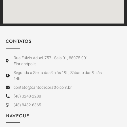
CONTATOS
Rua Fúlvio Aduci, 757 - Sala 01, 88075-001 -
Florianópolis
Segunda a Sexta das 9h às 19h, Sábado das 9h às
14h
contato@cantodecoratto.com.br
(48) 3248-2288
(48) 8482-6365
NAVEGUE