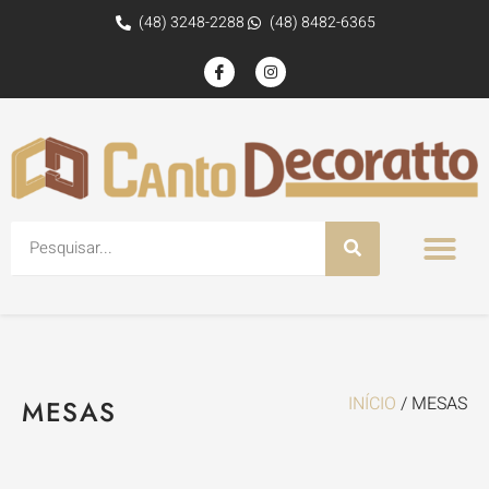
(48) 3248-2288
(48) 8482-6365
INÍCIO
/ MESAS
MESAS