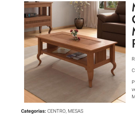
R
C
P
v
M
Categorias:
CENTRO
,
MESAS