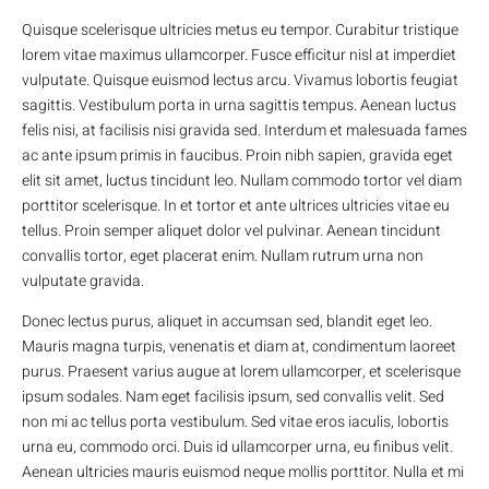
Quisque scelerisque ultricies metus eu tempor. Curabitur tristique
lorem vitae maximus ullamcorper. Fusce efficitur nisl at imperdiet
vulputate. Quisque euismod lectus arcu. Vivamus lobortis feugiat
sagittis. Vestibulum porta in urna sagittis tempus. Aenean luctus
felis nisi, at facilisis nisi gravida sed. Interdum et malesuada fames
ac ante ipsum primis in faucibus. Proin nibh sapien, gravida eget
elit sit amet, luctus tincidunt leo. Nullam commodo tortor vel diam
porttitor scelerisque. In et tortor et ante ultrices ultricies vitae eu
tellus. Proin semper aliquet dolor vel pulvinar. Aenean tincidunt
convallis tortor, eget placerat enim. Nullam rutrum urna non
vulputate gravida.
Donec lectus purus, aliquet in accumsan sed, blandit eget leo.
Mauris magna turpis, venenatis et diam at, condimentum laoreet
purus. Praesent varius augue at lorem ullamcorper, et scelerisque
ipsum sodales. Nam eget facilisis ipsum, sed convallis velit. Sed
non mi ac tellus porta vestibulum. Sed vitae eros iaculis, lobortis
urna eu, commodo orci. Duis id ullamcorper urna, eu finibus velit.
Aenean ultricies mauris euismod neque mollis porttitor. Nulla et mi