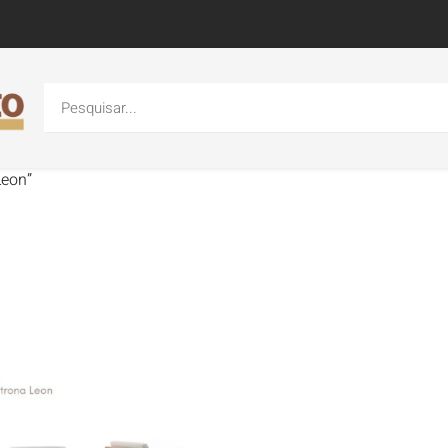
Leon”