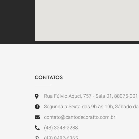
CONTATOS
Rua Fúlvio Aduci, 757 - Sala 01, 88075-001 
Segunda a Sexta das 9h às 19h, Sábado da
contato@cantodecoratto.com.br
(48) 3248-2288
(48) 8482-6365