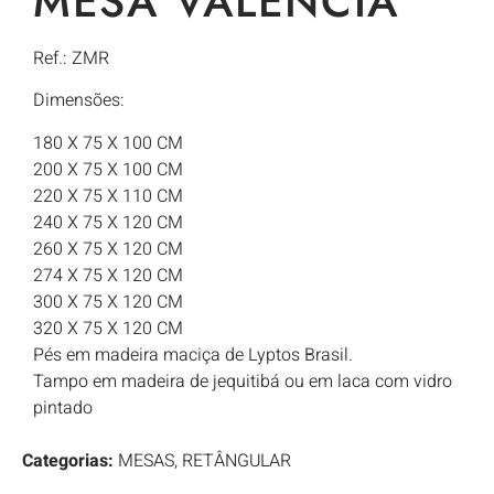
MESA VALENCIA
Ref.: ZMR
Dimensões:
180 X 75 X 100 CM
200 X 75 X 100 CM
220 X 75 X 110 CM
240 X 75 X 120 CM
260 X 75 X 120 CM
274 X 75 X 120 CM
300 X 75 X 120 CM
320 X 75 X 120 CM
Pés em madeira maciça de Lyptos Brasil.
Tampo em madeira de jequitibá ou em laca com vidro
pintado
Categorias:
MESAS
,
RETÂNGULAR