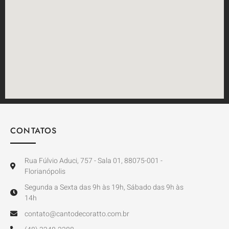
CONTATOS
Rua Fúlvio Aduci, 757 - Sala 01, 88075-001 -
Florianópolis
Segunda a Sexta das 9h às 19h, Sábado das 9h às
14h
contato@cantodecoratto.com.br