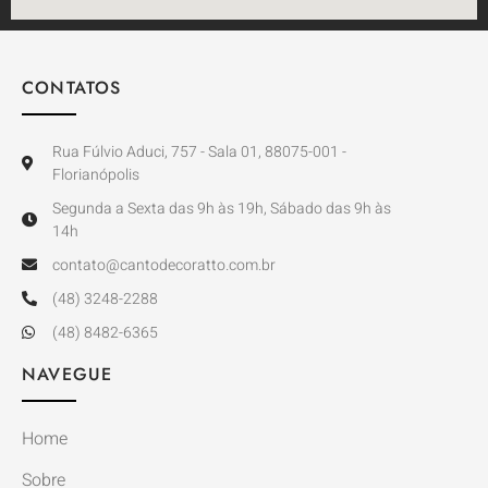
CONTATOS
Rua Fúlvio Aduci, 757 - Sala 01, 88075-001 -
Florianópolis
Segunda a Sexta das 9h às 19h, Sábado das 9h às
14h
contato@cantodecoratto.com.br
(48) 3248-2288
(48) 8482-6365
NAVEGUE
Home
Sobre