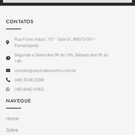
CONTATOS
Rua Fúlvio Aduci, 757 - Sala 01, 88075-001 -
Florianópolis
Segunda a Sexta das 9h às 19h, Sábado das 9h às
14h
contato@cantodecoratto.com.br
(48) 3248-2288
(48) 8482-6365
NAVEGUE
Home
Sobre