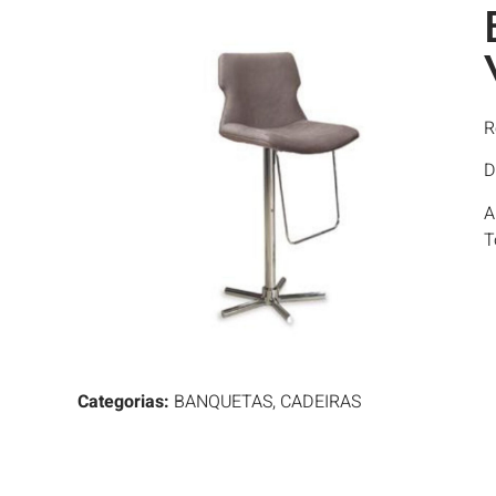
R
D
A
T
Categorias:
BANQUETAS
,
CADEIRAS