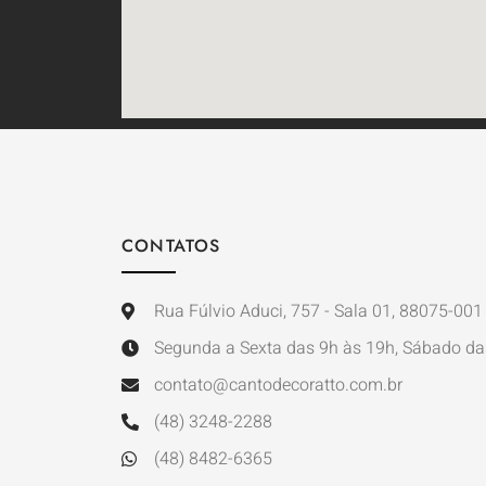
CONTATOS
Rua Fúlvio Aduci, 757 - Sala 01, 88075-001 
Segunda a Sexta das 9h às 19h, Sábado da
contato@cantodecoratto.com.br
(48) 3248-2288
(48) 8482-6365